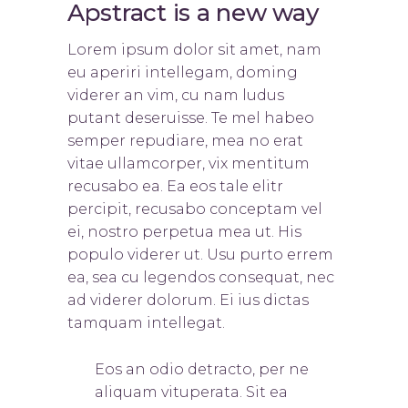
Apstract is a new way
Lorem ipsum dolor sit amet, nam
eu aperiri intellegam, doming
viderer an vim, cu nam ludus
putant deseruisse. Te mel habeo
semper repudiare, mea no erat
vitae ullamcorper, vix mentitum
recusabo ea. Ea eos tale elitr
percipit, recusabo conceptam vel
ei, nostro perpetua mea ut. His
populo viderer ut. Usu purto errem
ea, sea cu legendos consequat, nec
ad viderer dolorum. Ei ius dictas
tamquam intellegat.
Eos an odio detracto, per ne
aliquam vituperata. Sit ea