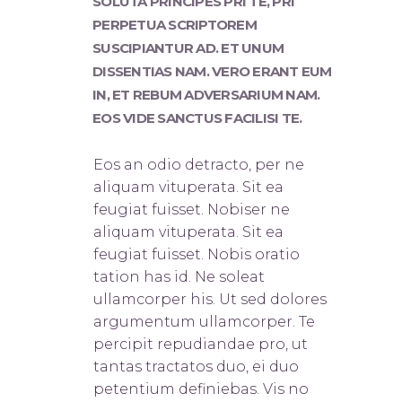
SOLUTA PRINCIPES PRI TE, PRI
PERPETUA SCRIPTOREM
SUSCIPIANTUR AD. ET UNUM
DISSENTIAS NAM. VERO ERANT EUM
IN, ET REBUM ADVERSARIUM NAM.
EOS VIDE SANCTUS FACILISI TE.
Eos an odio detracto, per ne
aliquam vituperata. Sit ea
feugiat fuisset. Nobis
er ne
aliquam vituperata. Sit ea
feugiat fuisset. Nobis oratio
tation has id. Ne soleat
ullamcorper his. Ut sed dolores
argumentum ullamcorper. Te
percipit repudiandae pro, ut
tantas tractatos duo, ei duo
petentium definiebas. Vis no