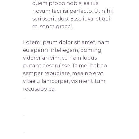
quem probo nobis, ea ius
novum facilisi perfecto. Ut nihil
scripserit duo. Esse iuvaret qui
et, sonet graeci.
Lorem ipsum dolor sit amet, nam
eu aperiri intellegam, doming
viderer an vim, cu nam ludus
putant deseruisse. Te mel habeo
semper repudiare, mea no erat
vitae ullamcorper, vix mentitum
recusabo ea.
toto togel
situs togel
link gacor