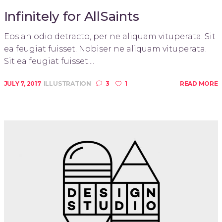
Infinitely for AllSaints
Eos an odio detracto, per ne aliquam vituperata. Sit
ea feugiat fuisset. Nobiser ne aliquam vituperata.
Sit ea feugiat fuisset....
JULY 7, 2017
ILLUSTRATION
3
1
READ MORE