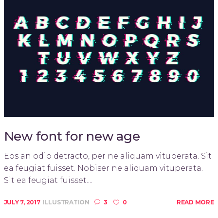
New font for new age
Eos an odio detracto, per ne aliquam vituperata. Sit
ea feugiat fuisset. Nobiser ne aliquam vituperata.
Sit ea feugiat fuisset....
JULY 7, 2017
ILLUSTRATION
3
0
READ MORE