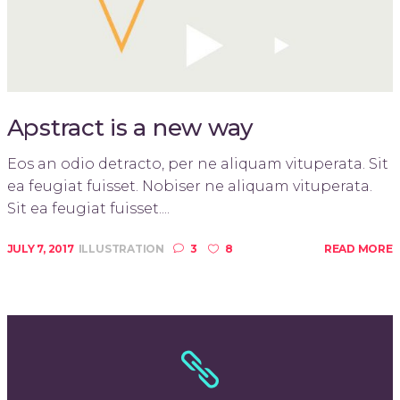
Apstract is a new way
Eos an odio detracto, per ne aliquam vituperata. Sit
ea feugiat fuisset. Nobiser ne aliquam vituperata.
Sit ea feugiat fuisset....
JULY 7, 2017
ILLUSTRATION
3
8
READ MORE