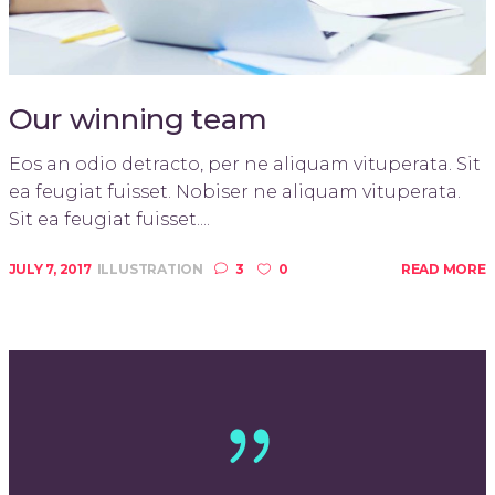
Our winning team
Eos an odio detracto, per ne aliquam vituperata. Sit
ea feugiat fuisset. Nobiser ne aliquam vituperata.
Sit ea feugiat fuisset....
JULY 7, 2017
ILLUSTRATION
3
0
READ MORE