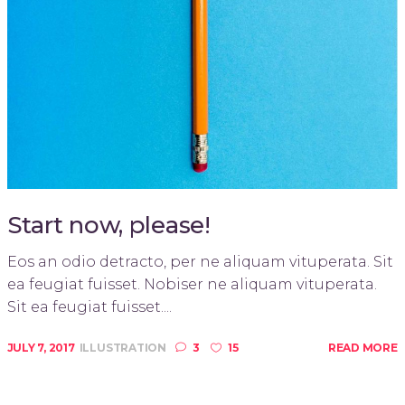
Start now, please!
Eos an odio detracto, per ne aliquam vituperata. Sit
ea feugiat fuisset. Nobiser ne aliquam vituperata.
Sit ea feugiat fuisset....
JULY 7, 2017
ILLUSTRATION
3
15
READ MORE