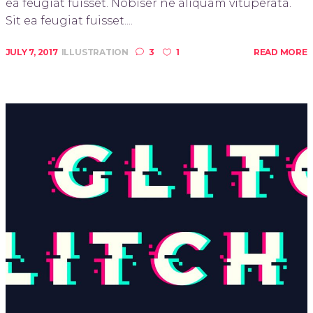
ea feugiat fuisset. Nobiser ne aliquam vituperata.
Sit ea feugiat fuisset....
JULY 7, 2017
ILLUSTRATION
3
1
READ MORE