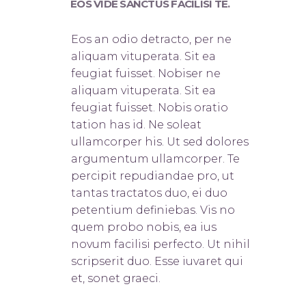
EOS VIDE SANCTUS FACILISI TE.
Eos an odio detracto, per ne
aliquam vituperata. Sit ea
feugiat fuisset. Nobis
er ne
aliquam vituperata. Sit ea
feugiat fuisset. Nobis oratio
tation has id. Ne soleat
ullamcorper his. Ut sed dolores
argumentum ullamcorper. Te
percipit repudiandae pro, ut
tantas tractatos duo, ei duo
petentium definiebas. Vis no
quem probo nobis, ea ius
novum facilisi perfecto. Ut nihil
scripserit duo. Esse iuvaret qui
et, sonet graeci.