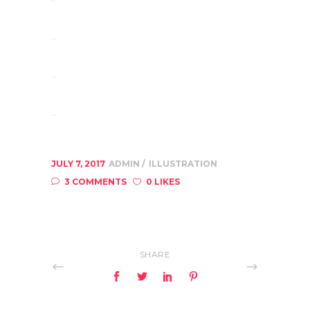
situs slot
jacktoto
situs togel
slot gacor
JULY 7, 2017
ADMIN
ILLUSTRATION
3 COMMENTS
0 LIKES
SHARE