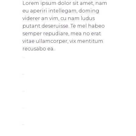
Lorem ipsum dolor sit amet, nam
eu aperiri intellegam, doming
viderer an vim, cu nam ludus
putant deseruisse. Te mel habeo
semper repudiare, mea no erat
vitae ullamcorper, vix mentitum
recusabo ea.
toto togel
situs togel
link gacor
jacktoto
situs togel