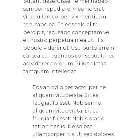
putant deseruisse. Te mel habeo
semper repudiare, mea no erat
vitae ullamcorper, vix mentitum
recusabo ea. Ea eos tale elitr
percipit, recusabo conceptam vel
ei, nostro perpetua mea ut. His
populo viderer ut. Usu purto errem
ea, sea cu legendos consequat, nec
ad viderer dolorum. Ei ius dictas
tamquam intellegat.
Eos an odio detracto, per ne
aliquam vituperata. Sit ea
feugiat fuisset. Nobis
er ne
aliquam vituperata. Sit ea
feugiat fuisset. Nobis oratio
tation has id. Ne soleat
ullamcorper his. Ut sed dolores