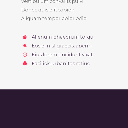
Vestibulum convallis pulvi
Donec quis elit sapien
Aliquam tempor dolor odio
Alienum phaedrum torqu.
Eos ei nisl graecis, aperiri.
Eius lorem tincidunt vixat.
Facilisis urbanitas ratius.