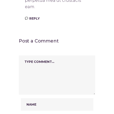
perpetua mea ut crustacis
eam.
REPLY
Post a Comment