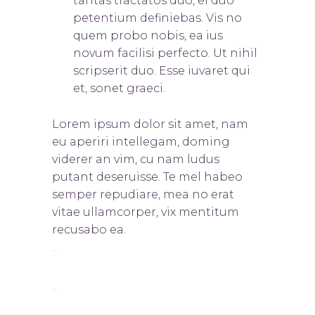
tantas tractatos duo, ei duo
petentium definiebas. Vis no
quem probo nobis, ea ius
novum facilisi perfecto. Ut nihil
scripserit duo. Esse iuvaret qui
et, sonet graeci.
Lorem ipsum dolor sit amet, nam
eu aperiri intellegam, doming
viderer an vim, cu nam ludus
putant deseruisse. Te mel habeo
semper repudiare, mea no erat
vitae ullamcorper, vix mentitum
recusabo ea.
toto togel
situs togel