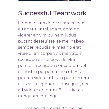
Successful Teamwork
Lorem ipsum dolor sit amet, nam
eu aperiri intellegam, doming
viderer an vim, cu nam ludus
putant deseruisse. Te mel habeo
semper repudiare, mea no erat
vitae ullamcorper, vix mentitum
recusabo ea. Ea eos tale elitr
percipit, recusabo conceptam vel
ei, nostro perpetua mea ut. His
populo viderer ut. Usu purto errem
ea, sea cu legendos consequat, nec
ad viderer dolorum. Ei ius dictas
tamquam intellegat.
Eos an odio detracto, per ne