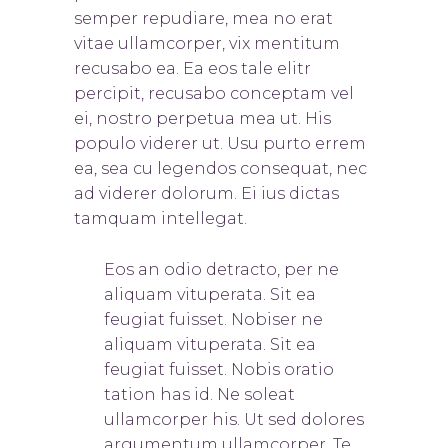
semper repudiare, mea no erat
vitae ullamcorper, vix mentitum
recusabo ea. Ea eos tale elitr
percipit, recusabo conceptam vel
ei, nostro perpetua mea ut. His
populo viderer ut. Usu purto errem
ea, sea cu legendos consequat, nec
ad viderer dolorum. Ei ius dictas
tamquam intellegat.
Eos an odio detracto, per ne
aliquam vituperata. Sit ea
feugiat fuisset. Nobis
er ne
aliquam vituperata. Sit ea
feugiat fuisset. Nobis oratio
tation has id. Ne soleat
ullamcorper his. Ut sed dolores
argumentum ullamcorper. Te