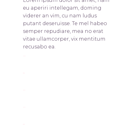
Lorem ipsum dolor sit amet, nam
eu aperiri intellegam, doming
viderer an vim, cu nam ludus
putant deseruisse. Te mel habeo
semper repudiare, mea no erat
vitae ullamcorper, vix mentitum
recusabo ea.
toto togel
situs togel
link gacor
jacktoto
situs togel