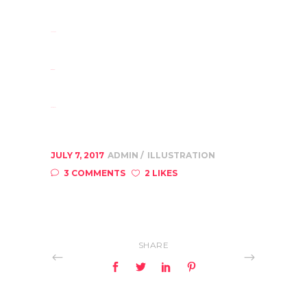
jacktoto
situs togel
slot gacor
JULY 7, 2017
ADMIN
ILLUSTRATION
3 COMMENTS
2 LIKES
SHARE