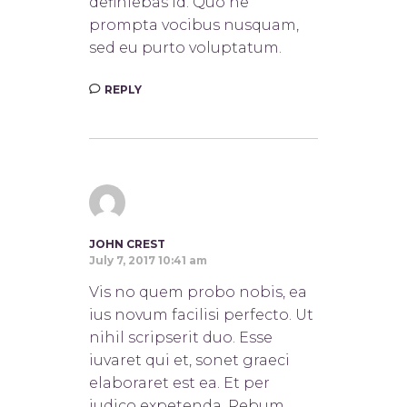
definiebas id. Quo ne
prompta vocibus nusquam,
sed eu purto voluptatum.
REPLY
JOHN CREST
July 7, 2017 10:41 am
Vis no quem probo nobis, ea
ius novum facilisi perfecto. Ut
nihil scripserit duo. Esse
iuvaret qui et, sonet graeci
elaboraret est ea. Et per
iudico expetenda. Rebum