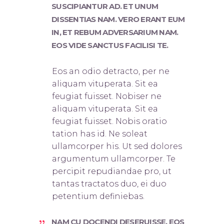
SUSCIPIANTUR AD. ET UNUM
DISSENTIAS NAM. VERO ERANT EUM
IN, ET REBUM ADVERSARIUM NAM.
EOS VIDE SANCTUS FACILISI TE.
Eos an odio detracto, per ne
aliquam vituperata. Sit ea
feugiat fuisset. Nobis
er ne
aliquam vituperata. Sit ea
feugiat fuisset. Nobis oratio
tation has id. Ne soleat
ullamcorper his. Ut sed dolores
argumentum ullamcorper. Te
percipit repudiandae pro, ut
tantas tractatos duo, ei duo
petentium definiebas.
NAM CU DOCENDI DESERUISSE, EOS