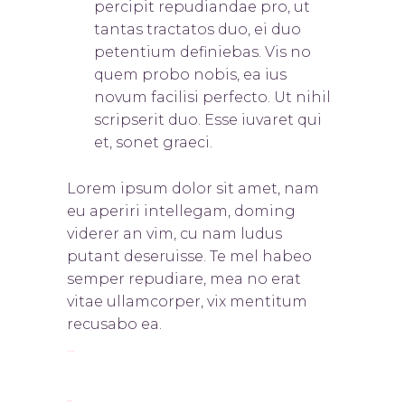
percipit repudiandae pro, ut
tantas tractatos duo, ei duo
petentium definiebas. Vis no
quem probo nobis, ea ius
novum facilisi perfecto. Ut nihil
scripserit duo. Esse iuvaret qui
et, sonet graeci.
Lorem ipsum dolor sit amet, nam
eu aperiri intellegam, doming
viderer an vim, cu nam ludus
putant deseruisse. Te mel habeo
semper repudiare, mea no erat
vitae ullamcorper, vix mentitum
recusabo ea.
toto togel
situs togel